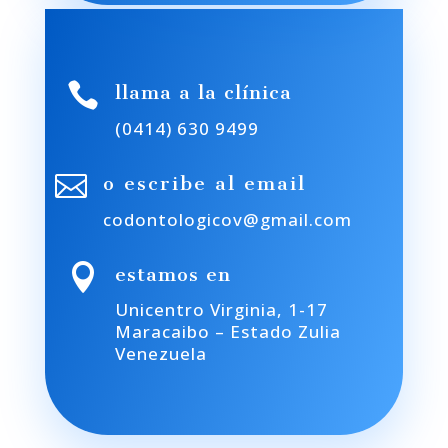

llama a la clínica
(0414) 630 9499

o escribe al email
codontologicov@gmail.com

estamos en
Unicentro Virginia, 1-17
Maracaibo – Estado Zulia
Venezuela